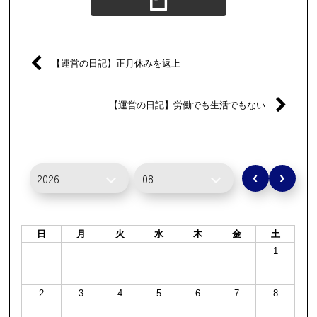
【運営の日記】正月休みを返上
【運営の日記】労働でも生活でもない
‹
›
日
月
火
水
木
金
土
1
2
3
4
5
6
7
8