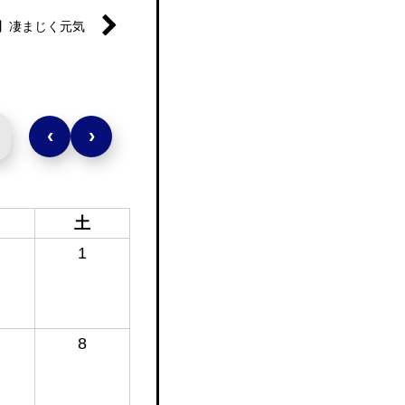
】凄まじく元気
‹
›
土
1
8