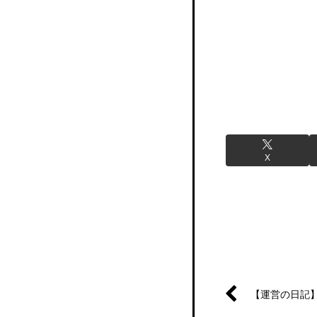
日記
X
【運営の日記