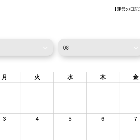
【運営の日記
月
火
水
木
金
3
4
5
6
7