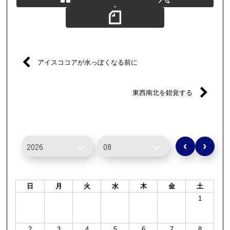
アイスココアが水っぽくなる前に
東西南北を錯覚する
‹
›
日
月
火
水
木
金
土
1
2
3
4
5
6
7
8