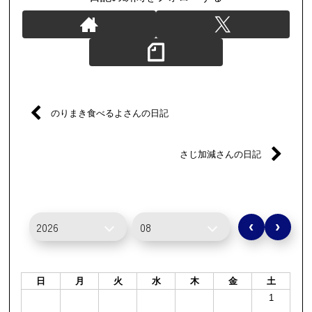
のりまき食べるよさんの日記
さじ加減さんの日記
‹
›
日
月
火
水
木
金
土
1