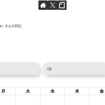
ge）さんの日記
月
火
水
木
金