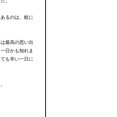
した。
。あるのは、蚊に
ては最高の思い出
る一日かも知れま
とても辛い一日に
た。