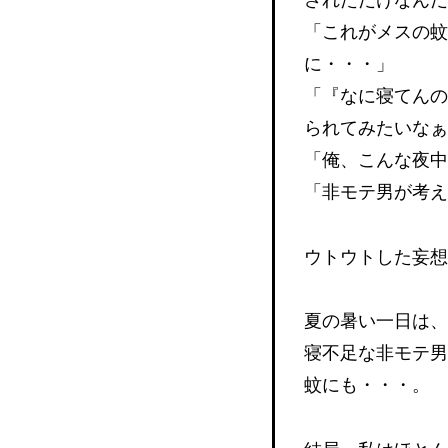
されただけなん
「これがメスの蚊
に・・・」
「『なに寝てんの
られてみたいな
「俺、こんな夜
「非モテ男が考
ウトウトした妄
夏の暑い一日は
寝不足な非モテ男
蚊にも・・・。