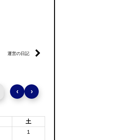
運営の日記
‹
›
土
1