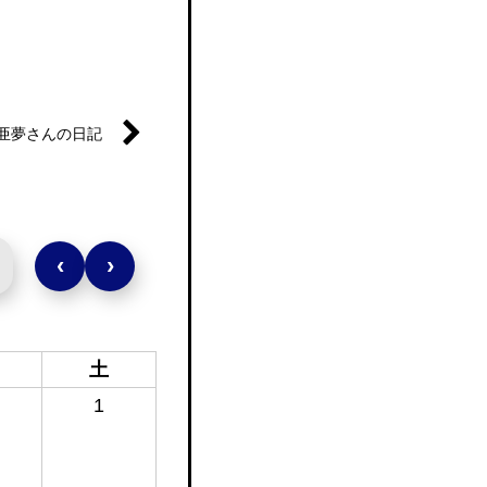
亜夢さんの日記
‹
›
土
1