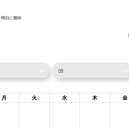
】明日に期待
月
火
水
木
金