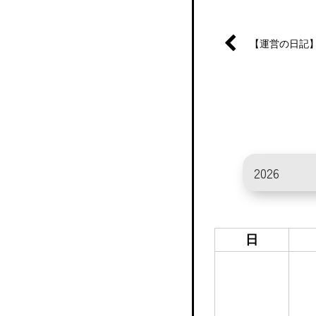
【運営の日記
日