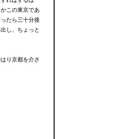
さかこの東京であ
言ったら三十分後
い出し、ちょっと
やはり京都を介さ