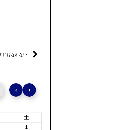
ミにはなれない
‹
›
土
1