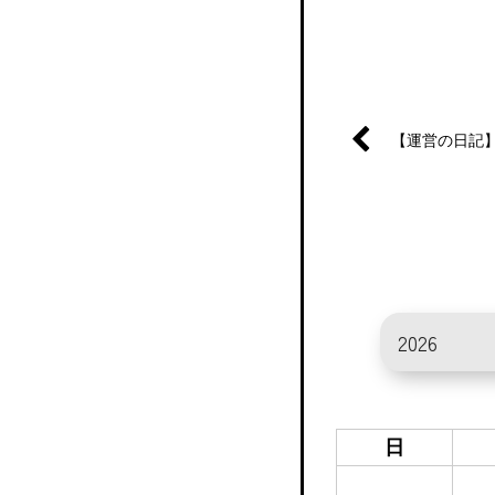
【運営の日記
日