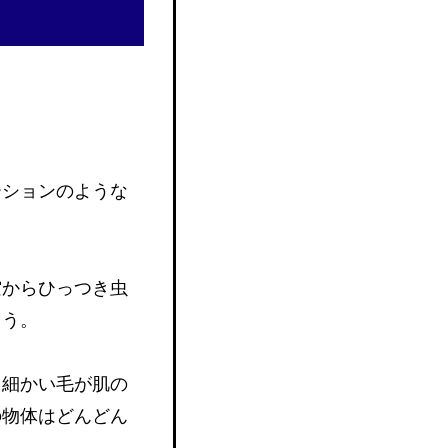
ーションのような
空からひっつき虫
まう。
、細かい毛が肌の
の物体はどんどん