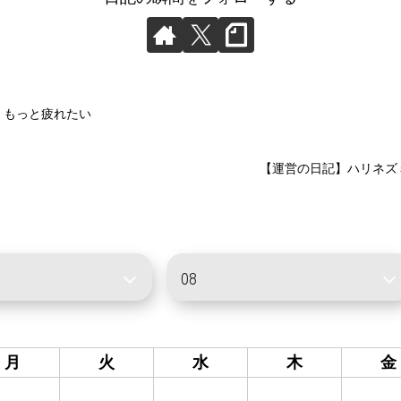
】もっと疲れたい
【運営の日記】ハリネズ
月
火
水
木
金