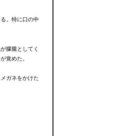
くる。特に口の中
。
識が朦朧としてく
目が覚めた。
はメガネをかけた
。