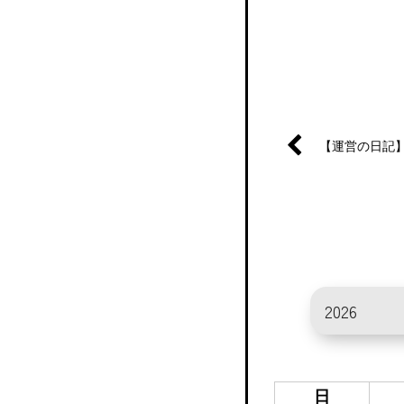
【運営の日記
日