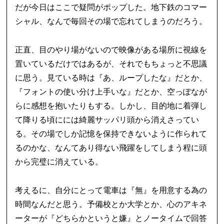
だが今日はここで疑問がポップした。地下鉄のコマー
シャル、なんで毎回その場で忘れてしまうのだろう。
正直、目のやり場がないので映像がある場所に視線を
置いているだけではあるが、それでもちょっと不思議
に思う。見ている時は『あ、ループしたな』だとか、
『フォントの使い分け上手いな』だとか、空っぽなが
らに感想を抱いたりもする。しかし、目的地に着弾し
て降りる頃にには綺麗サッパリ頭から消えさってい
る。その場でしか記憶を保持できないように作られて
るのかな、なんてあり得ない飛躍をしてしまう程に頭
から完璧に消えている。
考えるに、自分にとって電車は『無』を用意する為の
時間なんだと思う。予備校とか大学とか、心のアキネ
ーターが『どちらかというと嫌』とノータイムで回答