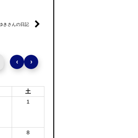
ゆきさんの日記
‹
›
土
1
8