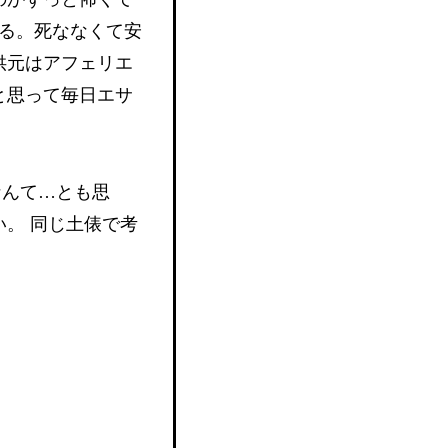
いる。死ななくて安
供元はアフェリエ
と思って毎日エサ
なんて…とも思
。 同じ土俵で考