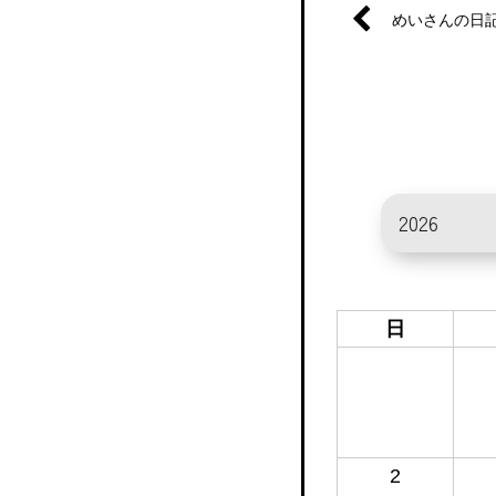
めいさんの日
日
2