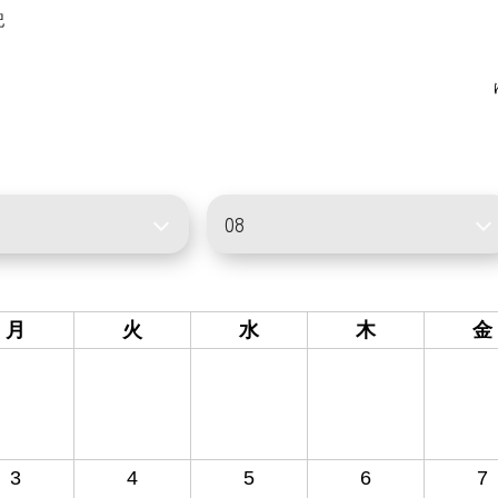
記
月
火
水
木
金
3
4
5
6
7