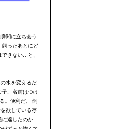
ぬ瞬間に立ち会う
。飼ったあとにど
はできない…と、
槽の水を変えるだ
な子。名前はつけ
る。便利だ。 飼
話を欲している存
値に達したのか
のがずっと怖くて