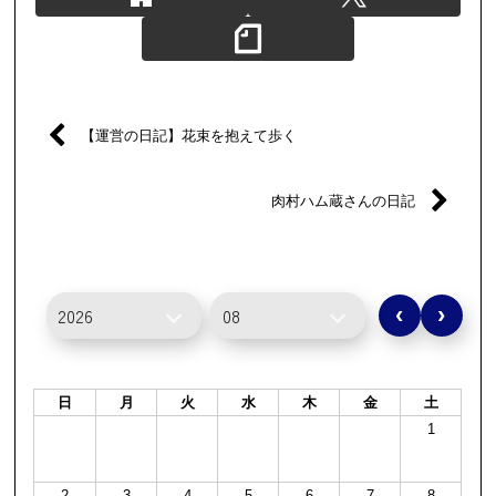
【運営の日記】花束を抱えて歩く
肉村ハム蔵さんの日記
‹
›
日
月
火
水
木
金
土
1
2
3
4
5
6
7
8