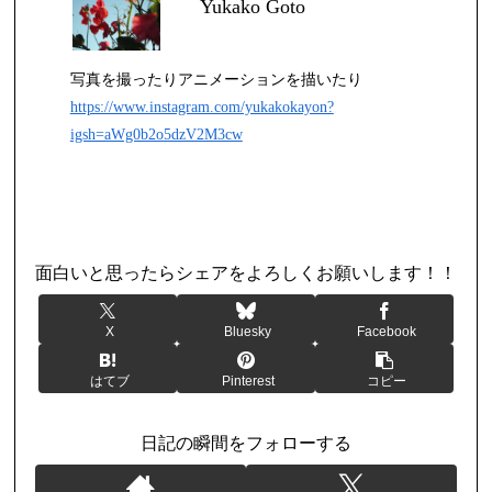
Yukako Goto
写真を撮ったりアニメーションを描いたり
https://www.instagram.com/yukakokayon?
igsh=aWg0b2o5dzV2M3cw
日記
面白いと思ったらシェアをよろしくお願いします！！
X
Bluesky
Facebook
はてブ
Pinterest
コピー
日記の瞬間をフォローする