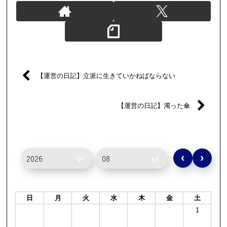
【運営の日記】立派に生きていかねばならない
【運営の日記】濁った傘
‹
›
日
月
火
水
木
金
土
1